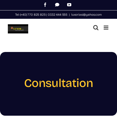
Skip
Facebook
WhatsApp
YouTube
to
Tel: (+40) 770 825 825 | 0332 444 555
|
luxoriasi@yahoo.com
content
Consultation